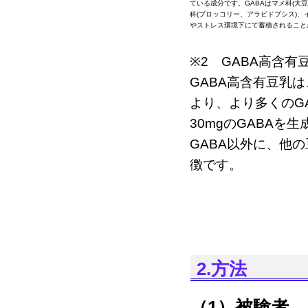
ている成分です。GABAはマメ科(大
科(ブロッコリー、アラビドプシス)、
やストレス環境下にて蓄積されること
※2 GABA高含有
GABA高含有豆乳
より、より多くのG
30mgのGABA
GABA以外に、他
徴です。
2.方法
（1）被験者