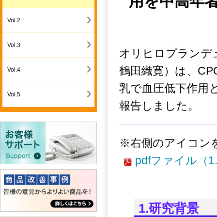
用を中高年
Vol.2
Vol.3
オリヒロプランデュ
鶴田織寛）は、CP
Vol.4
乳で血圧低下作用
Vol.5
報告しました。
※右側のアイコン
pdfファイル（1
1.研究背景