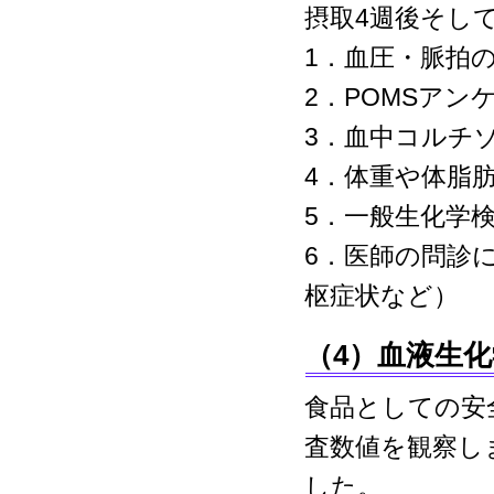
摂取4週後そし
1．血圧・脈拍
2．POMSアン
3．血中コルチ
4．体重や体脂
5．一般生化学
6．医師の問診
枢症状など）
（4）血液生
食品としての安
査数値を観察し
した。