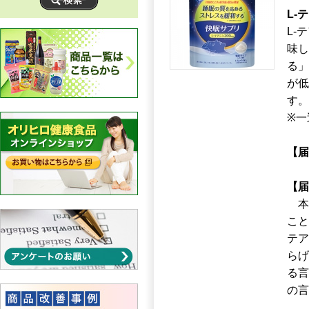
L-
L-
味し
る」
が低
す。
※一
【届
【届
本品
こと
テア
らげ
る言
の言