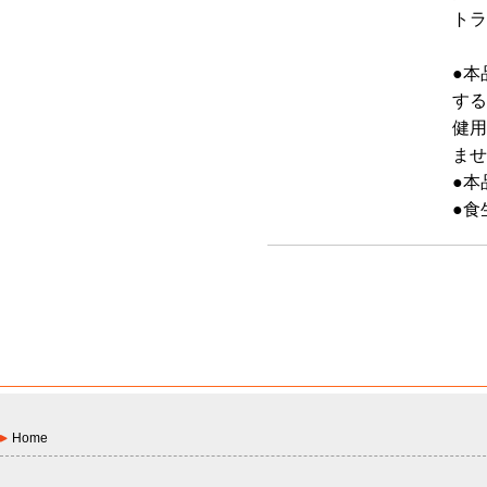
トラ
●本
する
健用
ませ
●本
●食
Home