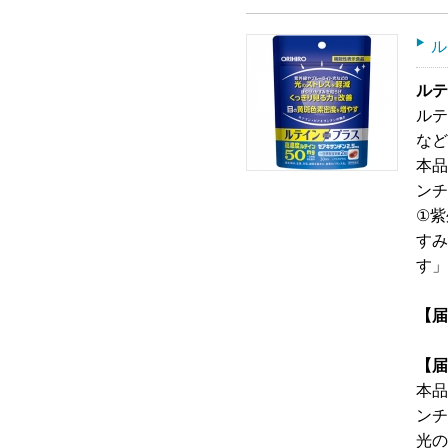
ル
ルテ
ルテ
など
本品
ンチ
①紫
すみ
す」
【届
【届
本品
ンチ
光の