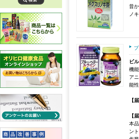
昔か
ノキ
ブ
ビル
機能
アニ
能性
【届
【届
本品
ント