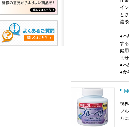
作業
イン
とさ
濃淡
●本
する
健用
ませ
●本
●食
M
視界
ブル
方に