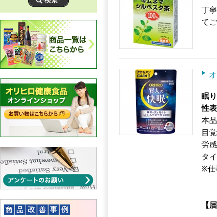
丁寧
てご
オ
眠り
性表
本品
目覚
労感
タイ
※仕
【届