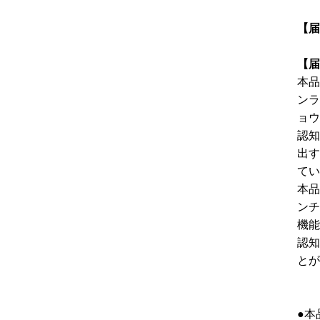
【届
【届
本品
ンラ
ョウ
認知
出す
てい
本品
ンチ
機能
認知
とが
●本