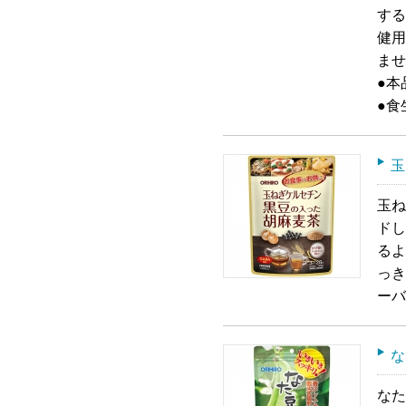
する
健用
ませ
●本
●食
玉
玉ね
ドし
るよ
っき
ーバ
な
なた