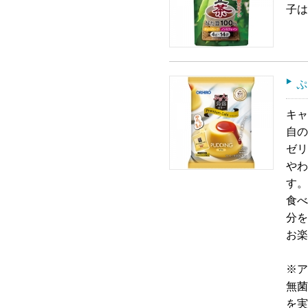
子は
ぷ
キャ
自の
ゼリ
やわ
す。
食べ
分を
お楽
※ア
無菌
を実