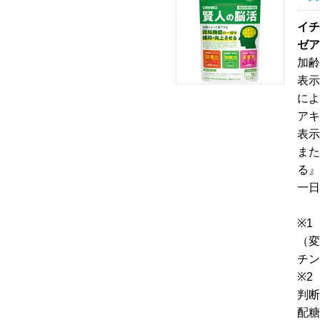
イチ
ゼア
加齢
表示
によ
アキ
表示
また
る』
一日
※1
（変
チン
※2
判断
配糖