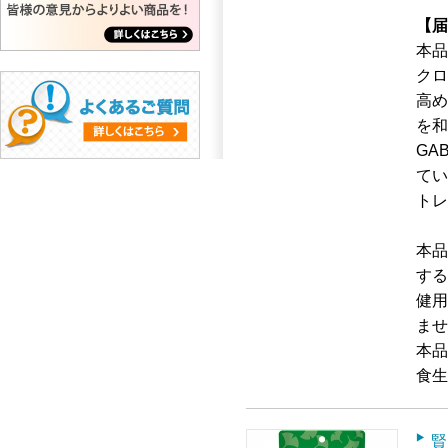
【届
本品
クロ
高め
を和
GA
てい
トレ
本品
する
健用
ませ
本品
食生
賢