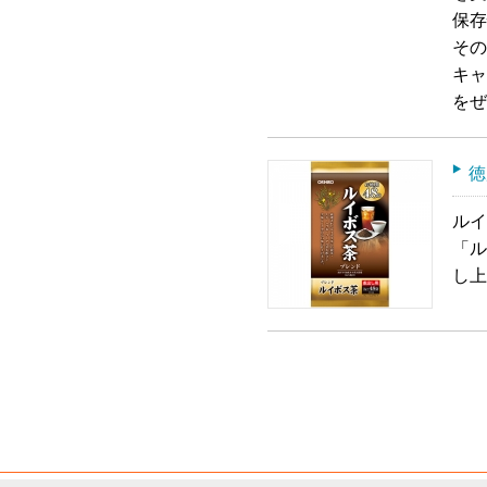
保存
その
キャ
をぜ
徳
ルイ
「ル
し上