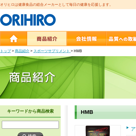
オリヒロは健康食品の総合メーカーとして毎日の健康を応援します。
トップ
>
商品紹介
>
スポーツサプリメント
>
HMB
キーワードから商品検索
HMB
ア