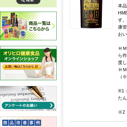
本品
HM
す。
康管
おい
ＨＭ
ら作
度し
ＨＭ
（※
※1
たん
※2