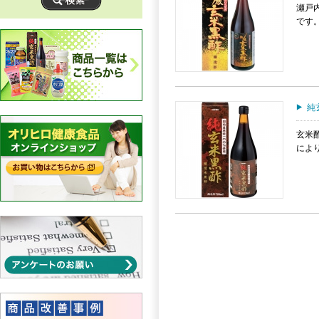
瀬戸
です
純
玄米
によ