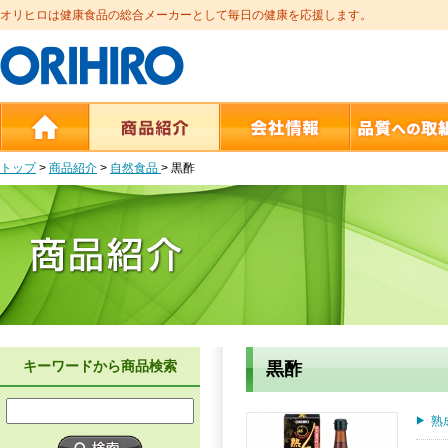
オリヒロは健康食品の総合メーカーとして毎日の健康を応援します。
トップ
>
商品紹介
>
自然食品
>
黒酢
キーワードから商品検索
黒酢
熟