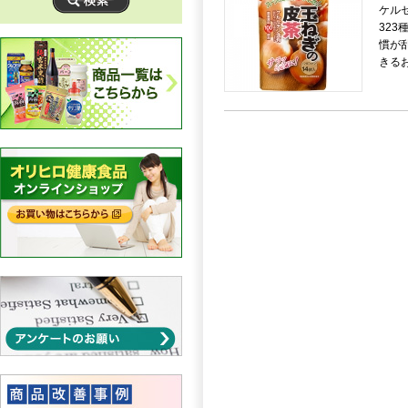
ケル
32
慣が
きる