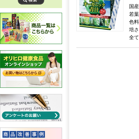
国産
若葉
色料
培さ
全て