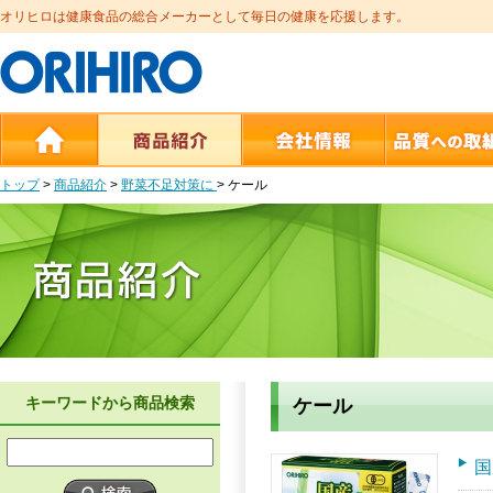
オリヒロは健康食品の総合メーカーとして毎日の健康を応援します。
トップ
>
商品紹介
>
野菜不足対策に
>
ケール
キーワードから商品検索
ケール
国