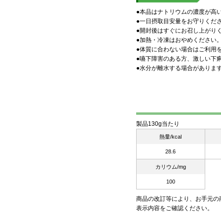
●本品はナトリウムの濃度が高
●一日摂取目安量をお守りくだ
●開封後はすぐにお召し上がり
●加熱・冷凍はおやめください
●体質に合わない場合はご利用
●嚥下障害のある方、激しい下
●水分が離水する場合がありま
製品130g当たり
熱量/kcal
28.6
カリウム/mg
100
商品の改訂等により、お手元の
表示内容をご確認ください。