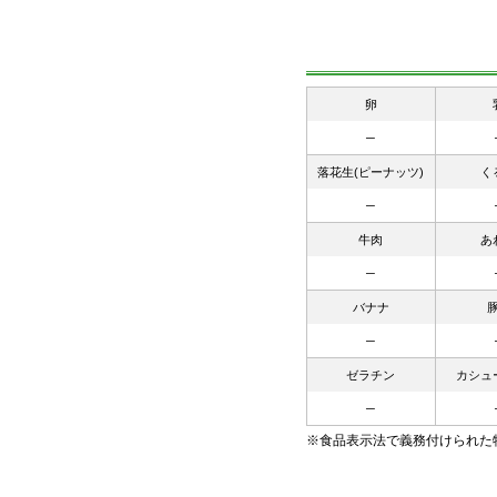
卵
─
落花生(ピーナッツ)
く
─
牛肉
あ
─
バナナ
─
ゼラチン
カシュ
─
※食品表示法で義務付けられた