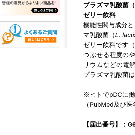
プラズマ乳酸菌（
ゼリー飲料
機能性関与成分と
マ乳酸菌（
L. lacti
ゼリー飲料です（
つぶせる程度の
リウムなどの電
プラズマ乳酸菌は
※ヒトでpDCに
（PubMed及び
【届出番号】：G6