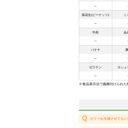
─
落花生(ピーナッツ)
く
─
牛肉
あ
─
バナナ
─
ゼラチン
カシュ
─
※食品表示法で義務付けられた
ゼリーを冷凍させてもい