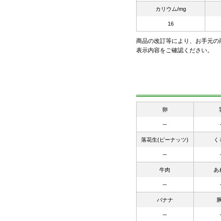
カリウム/mg
16
商品の改訂等により、お手元の
表示内容をご確認ください。
卵
─
落花生(ピーナッツ)
く
─
牛肉
あ
─
バナナ
─