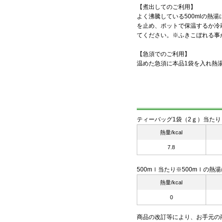
【煮出してのご利用】
よく沸騰している500mlの熱
を止め、ポットで保温するか冷
てください。※ふきこぼれる事
【急須でのご利用】
温めた急須に本品1袋を入れ熱
ティーバッグ1袋（2ｇ）当たり
熱量/kcal
7.8
500mｌ当たり※500mｌの
熱量/kcal
0
商品の改訂等により、お手元の