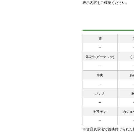
表示内容をご確認ください。
卵
─
落花生(ピーナッツ)
く
─
牛肉
あ
─
バナナ
─
ゼラチン
カシュ
─
※食品表示法で義務付けられた