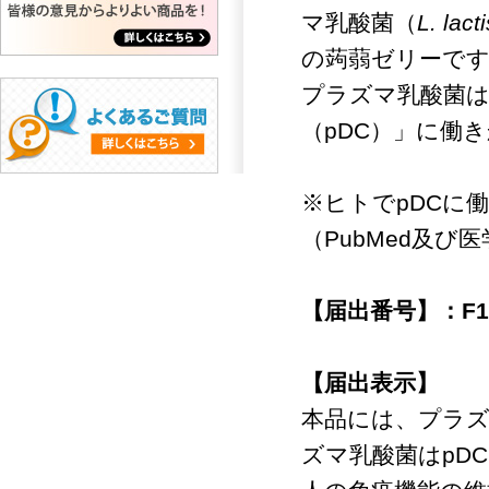
マ乳酸菌（
L. lacti
の蒟蒻ゼリーで
プラズマ乳酸菌
（pDC）」に働
※ヒトでpDCに
（PubMed及び
【届出番号】：F1
【届出表示】
本品には、プラズ
ズマ乳酸菌はpD