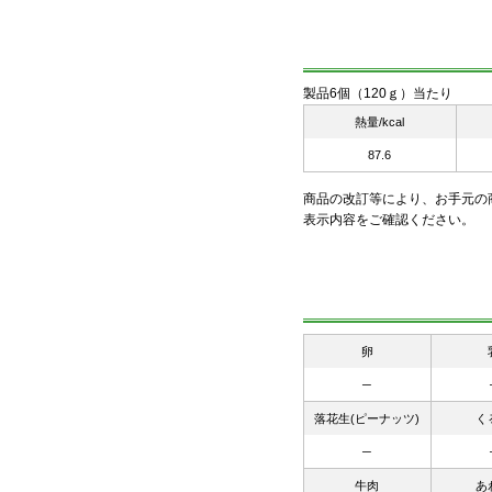
製品6個（120ｇ）当たり
熱量/kcal
87.6
商品の改訂等により、お手元の
表示内容をご確認ください。
卵
─
落花生(ピーナッツ)
く
─
牛肉
あ