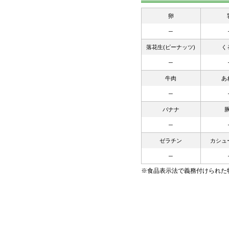
卵
─
落花生(ピーナッツ)
く
─
牛肉
あ
─
バナナ
─
ゼラチン
カシュ
─
※食品表示法で義務付けられた