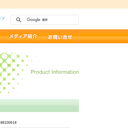
ップ
488100618