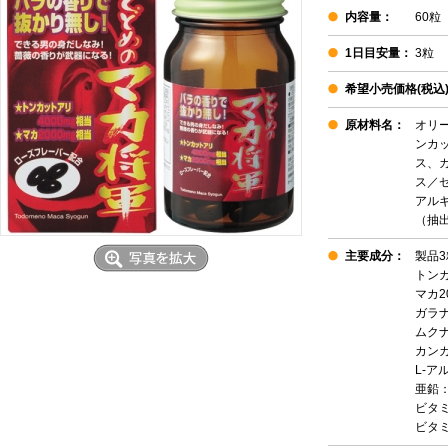
内容量：
60粒
1日目安量：
3粒
希望小売価格(税込)
原材料名：
オリ
ンカ
ス、
ス／
アル
（抽出
主要成分：
製品3
トンカ
マカ2
ガラナ
ムクナ
カンカ
L-ア
亜鉛：
ビタミ
ビタミ