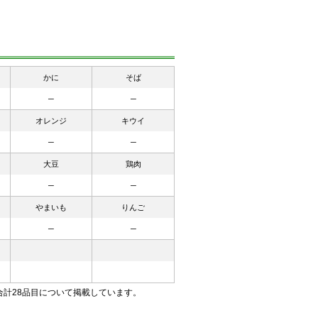
かに
そば
─
─
オレンジ
キウイ
─
─
大豆
鶏肉
─
─
やまいも
りんご
─
─
合計28品目について掲載しています。