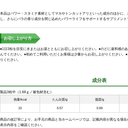
本品はパワー・スタミナ素材としてマカやトンカットアリといった成分のほかに、
し、さらにバラの香り成分を閉じ込めたパワーライフをサポートするサプリメントで
お召し上がり方
●1日3粒を目安に水またはお湯とともにお召し上がりください。●のどに違和感の
んでください。●初めてご利用いただくお客様は少量からお召し上がりください。●
りください。
成分表
製品3粒中（1.68ｇ／被包材含む）
熱量/kcal
たん白質/g
脂質/g
10
0.57
0.69
商品の改訂等により、お手元の商品と当ホームページでは、記載内容が異なる場合
表示内容をご確認ください。