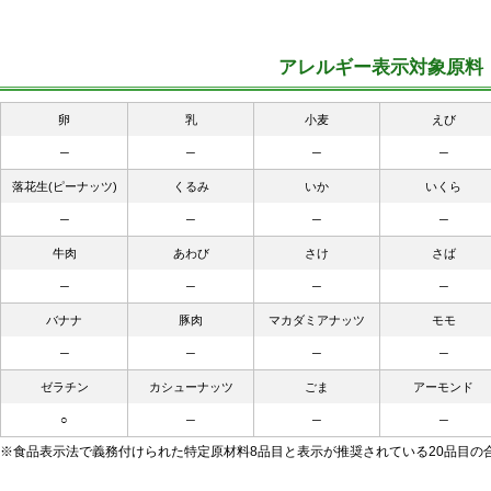
アレルギー表示対象原料
卵
乳
小麦
えび
─
─
─
─
落花生(ピーナッツ)
くるみ
いか
いくら
─
─
─
─
牛肉
あわび
さけ
さば
─
─
─
─
バナナ
豚肉
マカダミアナッツ
モモ
─
─
─
─
ゼラチン
カシューナッツ
ごま
アーモンド
○
─
─
─
※食品表示法で義務付けられた特定原材料8品目と表示が推奨されている20品目の