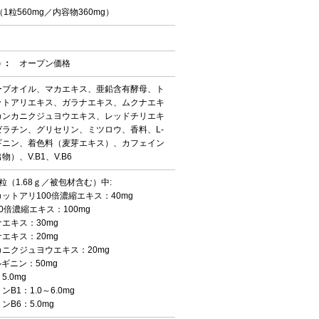
（1粒560mg／内容物360mg）
 ：
オープン価格
ーブオイル、マカエキス、亜鉛含有酵母、ト
ットアリエキス、ガラナエキス、ムクナエキ
カンカニクジュヨウエキス、レッドチリエキ
ゼラチン、グリセリン、ミツロウ、香料、L-
ギニン、着色料（麦芽エキス）、カフェイン
物）、V.B1、V.B6
粒（1.68ｇ／被包材含む）中:
ットアリ100倍濃縮エキス：40mg
0倍濃縮エキス：100mg
エキス：30mg
エキス：20mg
ニクジュヨウエキス：20mg
ルギニン：50mg
5.0mg
ンB1：1.0～6.0mg
ンB6：5.0mg