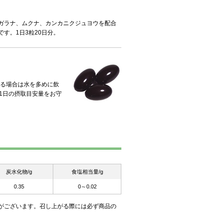
ガラナ、ムクナ、カンカニクジュヨウを配合
す。1日3粒20日分。
ある場合は水を多めに飲
1日の摂取目安量をお守
炭水化物/g
食塩相当量/g
0.35
0～0.02
がございます。召し上がる際には必ず商品の