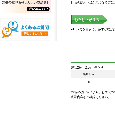
日頃の鉄分不足が気になる方に
お召し上がり方
●1日2粒を目安に、必ずかむ
製品2粒（2.0g）当たり
熱量/kcal
8
商品の改訂等により、お手元の
表示内容をご確認ください。