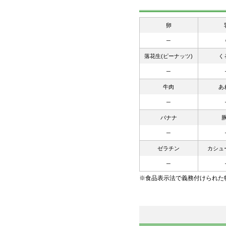
卵
─
落花生(ピーナッツ)
く
─
牛肉
あ
─
バナナ
─
ゼラチン
カシュ
─
※食品表示法で義務付けられた