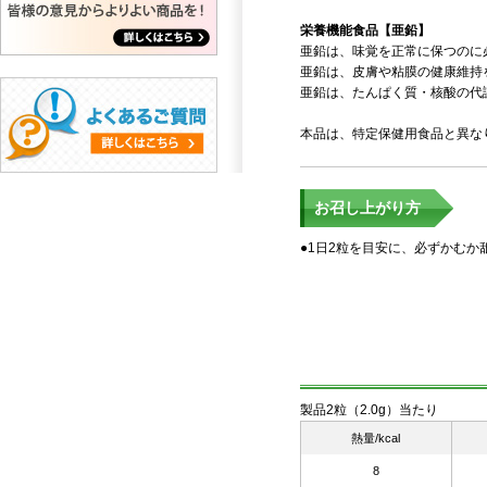
栄養機能食品【亜鉛】
亜鉛は、味覚を正常に保つのに
亜鉛は、皮膚や粘膜の健康維持
亜鉛は、たんぱく質・核酸の代
本品は、特定保健用食品と異な
お召し上がり方
●1日2粒を目安に、必ずかむ
製品2粒（2.0g）当たり
熱量/kcal
8