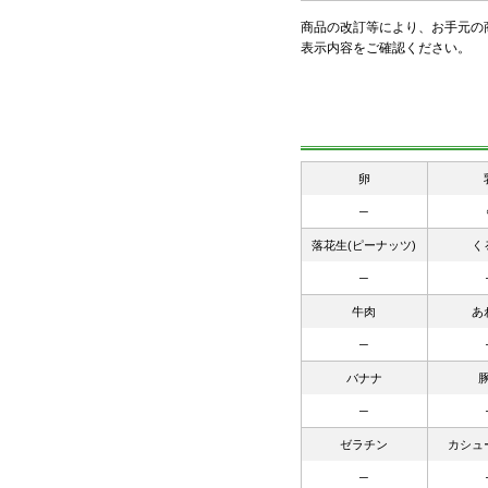
商品の改訂等により、お手元の
表示内容をご確認ください。
卵
─
落花生(ピーナッツ)
く
─
牛肉
あ
─
バナナ
─
ゼラチン
カシュ
─