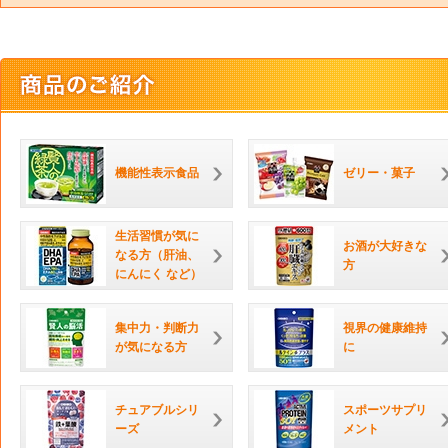
機能性表示食品
ゼリー・菓子
生活習慣が気に
お酒が大好きな
なる方（肝油、
方
にんにく など）
集中力・判断力
視界の健康維持
が気になる方
に
チュアブルシリ
スポーツサプリ
ーズ
メント