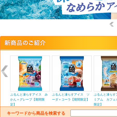
0 徳
ぷるんと凍らすアイス み
ぷるんと凍らすアイス ソ
ぷるんと凍らす
かん＋グレープ【期間限
ーダ＋コーラ【期間限定】
ミアム カフェ
定】
限定】
キーワードから商品を検索する