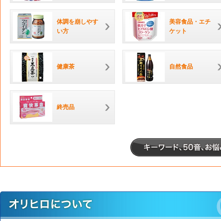
体調を崩しやす
美容食品・エチ
い方
ケット
健康茶
自然食品
終売品