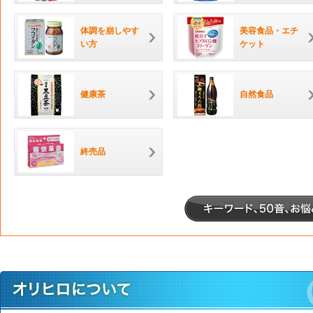
体調を崩しやす
美容食品・エチ
い方
ケット
健康茶
自然食品
終売品