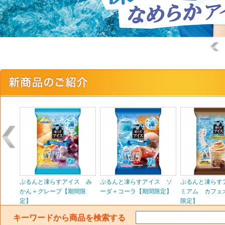
0 徳
ぷるんと凍らすアイス み
ぷるんと凍らすアイス ソ
ぷるんと凍らす
かん＋グレープ【期間限
ーダ＋コーラ【期間限定】
ミアム カフェ
定】
限定】
キーワードから商品を検索する