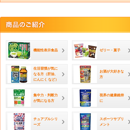
機能性表示食品
ゼリー・菓子
生活習慣が気に
お酒が大好きな
なる方（肝油、
方
にんにく など）
集中力・判断力
視界の健康維持
が気になる方
に
チュアブルシリ
スポーツサプリ
ーズ
メント